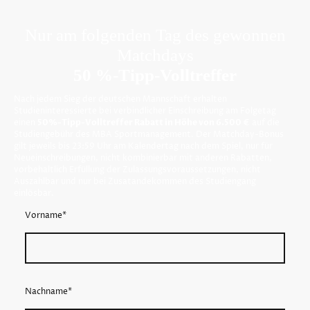
Nur am folgenden Tag des gewonnen
Matchdays
50 %-Tipp-Volltreffer
Nach jedem Sieg der deutschen Mannschaft erhalten
Studieninteressierte bei verbindlicher Einschreibung am Folgetag
einen
50%-Tipp-Volltreffer Rabatt in Höhe von 6.500 €
auf die
Studiengebühr des MBA Sportmanagement. Der Matchday-Bonus
gilt jeweils bis 23:59 Uhr am Kalendertag nach dem Spiel, nur für
Neueinschreibungen, nicht kombinierbar mit anderen Rabatten,
vorbehaltlich Erfüllung der Zulassungsvoraussetzungen, nicht
Auszahlbar und nur bei Zusatandekommen des Studiengang
einlösbar.
Vorname
*
Nachname
*