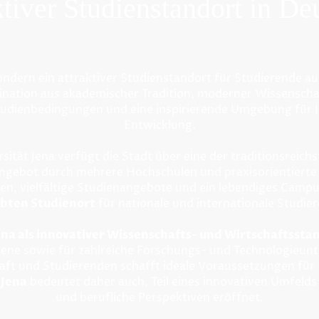
ktiver Studienstandort in De
 sondern ein attraktiver Studienstandort für Studierende au
ination aus akademischer Tradition, moderner Wissenscha
tudienbedingungen und eine inspirierende Umgebung für Ih
Entwicklung.
rsität Jena
verfügt die Stadt über eine der traditionsreich
Angebot durch mehrere Hochschulen und praxisorientiert
en, vielfältige Studienangebote und ein lebendiges Cam
ebten Studienort
für nationale und internationale Studie
ena als innovativer Wissenschafts- und Wirtschaftssta
zene sowie für zahlreiche Forschungs- und Technologieu
aft und Studierenden schafft ideale Voraussetzungen für
 Jena
bedeutet daher auch, Teil eines innovativen Umfelds 
und berufliche Perspektiven eröffnet.