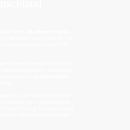
utschland
s aller Welt.
Studieren in Jena
ft und hoher Lebensqualität. Die
re persönliche und berufliche
sten Universitäten Deutschlands.
e Studienprogramme. Anerkannte
pusleben machen
Jena zu einem
rende.
ndort
aus. Die Stadt ist bekannt
nternehmen. Der enge Austausch
 Praxiserfahrung, Netzwerke und
zu sein, das neue Ideen fördert