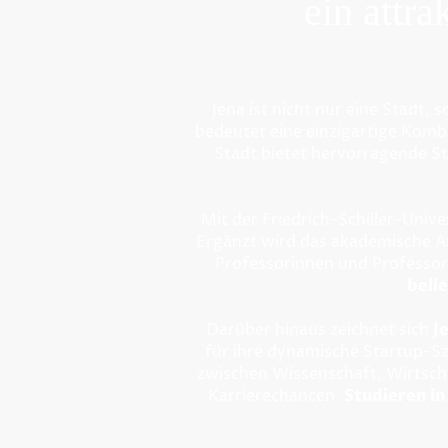
ein attra
Jena ist nicht nur eine Stadt,
bedeutet eine einzigartige Komb
Stadt bietet hervorragende S
Mit der
Friedrich-Schiller-Unive
Ergänzt wird das akademische 
Professorinnen und Professor
beli
Darüber hinaus zeichnet sich
J
für ihre dynamische Startup-S
zwischen Wissenschaft, Wirtsch
Karrierechancen.
Studieren in