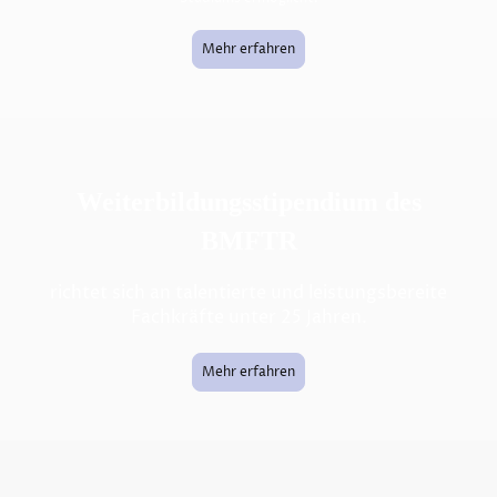
Mehr erfahren
Weiterbildungsstipendium des
BMFTR
richtet sich an talentierte und leistungsbereite
Fachkräfte unter 25 Jahren.
Mehr erfahren