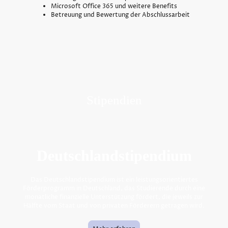
Microsoft Office 365 und weitere Benefits
Betreuung und Bewertung der Abschlussarbeit
Stipendien
Deutschlandstipendium
Das Deutschlandstipendium ist ein leistungsorientiertes
Förderprogramm in
Deutschland
, das Studierende durch eine
monatliche finanzielle Unterstützung fördert, die jeweils zur
Hälfte vom Staat und von privaten Förderern getragen wird.