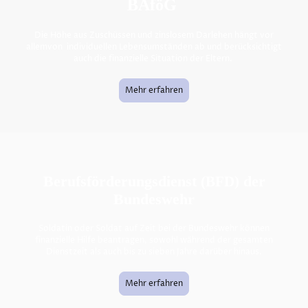
BAföG
Die Höhe aus Zuschüssen und zinslosem Darlehen hängt vor
allemvon individuellen Lebensumständen ab und berücksichtigt
auch die finanzielle Situation der Eltern.
Mehr erfahren
Berufsförderungsdienst (
der
BFD)
Bundeswehr
Soldatin oder Soldat auf Zeit bei der Bundeswehr können
finanzielle Hilfe beantragen, sowohl während der gesamten
Dienstzeit als auch bis zu sieben Jahre darüber hinaus.
Mehr erfahren