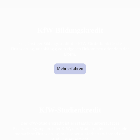
KfW-Bildungskredit
zinsgünstiger Bildungskredit der KfW Förderbank für die
Finanzierung, unabhängig vom eigenen Einkommen oder dem der
Eltern.
Mehr erfahren
KfW-Studienkredit
Der KfW-Studienkredit ist ein staatlich unterstütztes
Finanzierungsangebot der
KfW
, das Studierenden eine flexible
monatliche Finanzierung ihres Lebensunterhalts während des
Studiums ermöglicht.