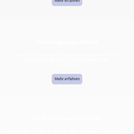
Mehr erfahren
Aufstiegsstipendium
unterstützt engagierte Fachkräfte mit Berufsausbildung und
Praxiserfahrung bei einem ersten akademischen
Hochschulstudium
Mehr erfahren
Begabtenförderungswerke
Jedes der 13 Werke bringt eine eigene Perspektive